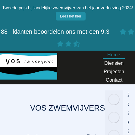
Tweede prijs bij landelijke zwemvijver van het jaar verkiezing 2024!
Lees het hier
88
klanten beoordelen ons met een
9.3
Home
Diensten
Projecten
Contact
Zw
on
VOS ZWEMVIJVERS
Zw
aa
Zw