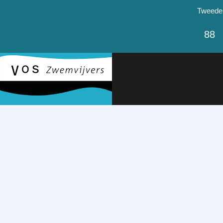
Tweede p
88