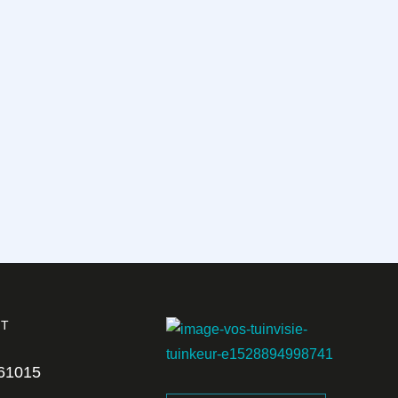
CT
561015