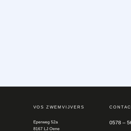
VOS ZWEMVIJVERS
CONTA
Eperweg 52a
0578 – 
8167 LJ Oene